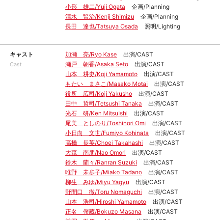
小形 雄二/Yuji Ogata
企画/Planning
清水 賢治/Kenji Shimizu
企画/Planning
長田 達也/Tatsuya Osada
照明/Lighting
キャスト
加瀬 亮/Ryo Kase
出演/CAST
瀬戸 朝香/Asaka Seto
出演/CAST
Cast
山本 耕史/Koji Yamamoto
出演/CAST
もたい まさこ/Masako Motai
出演/CAST
役所 広司/Koji Yakusho
出演/CAST
田中 哲司/Tetsushi Tanaka
出演/CAST
光石 研/Ken Mitsuishi
出演/CAST
尾美 としのり/Toshinori Omi
出演/CAST
小日向 文世/Fumiyo Kohinata
出演/CAST
高橋 長英/Choei Takahashi
出演/CAST
大森 南朋/Nao Omori
出演/CAST
鈴木 蘭々/Ranran Suzuki
出演/CAST
唯野 未歩子/Miako Tadano
出演/CAST
柳生 みゆ/Miyu Yagyu
出演/CAST
野間口 徹/Toru Nomaguchi
出演/CAST
山本 浩司/Hiroshi Yamamoto
出演/CAST
正名 僕蔵/Bokuzo Masana
出演/CAST