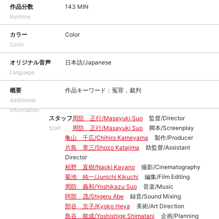
作品分数
143 MIN
Runtime
カラー
Color
Color
オリジナル音声
日本語/Japanese
Language
概要
作品キーワード：冤罪，裁判
Additional
Information
スタッフ
周防 正行/Masayuki Suo
監督/Director
周防 正行/Masayuki Suo
脚本/Screenplay
Staff
亀山 千広/Chihiro Kameyama
製作/Producer
片島 章三/Shozo Katajima
助監督/Assistant
Director
栢野 直樹/Naoki Kayano
撮影/Cinematography
菊池 純一/Junichi Kikuchi
編集/Film Editing
周防 義和/Yoshikazu Suo
音楽/Music
阿部 茂/Shigeru Abe
録音/Sound Mixing
部谷 京子/Kyoko Heya
美術/Art Direction
島谷 能成/Yoshishige Shimatani
企画/Planning