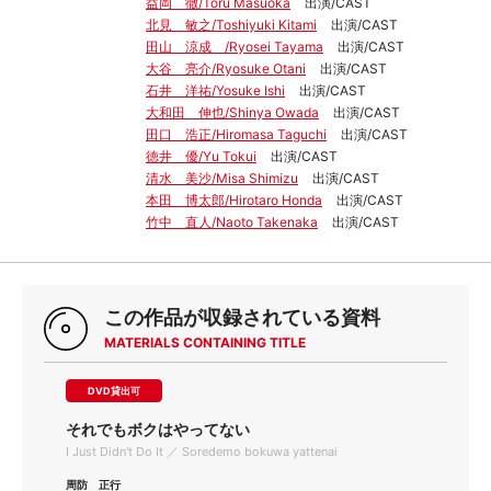
益岡 徹/Toru Masuoka
出演/CAST
北見 敏之/Toshiyuki Kitami
出演/CAST
田山 涼成 /Ryosei Tayama
出演/CAST
大谷 亮介/Ryosuke Otani
出演/CAST
石井 洋祐/Yosuke Ishi
出演/CAST
大和田 伸也/Shinya Owada
出演/CAST
田口 浩正/Hiromasa Taguchi
出演/CAST
徳井 優/Yu Tokui
出演/CAST
清水 美沙/Misa Shimizu
出演/CAST
本田 博太郎/Hirotaro Honda
出演/CAST
竹中 直人/Naoto Takenaka
出演/CAST
この作品が収録されている資料
MATERIALS CONTAINING TITLE
DVD貸出可
それでもボクはやってない
I Just Didn't Do It ／ Soredemo bokuwa yattenai
周防 正行