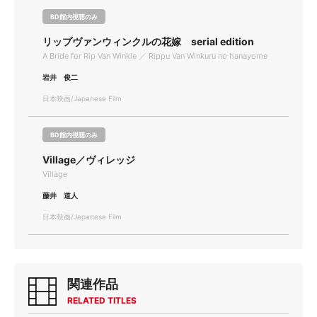
BD館内視聴のみ
リップヴァンウィンクルの花嫁 serial edition
A Bride for Rip Van Winkle ／ Rippu Van Winkuru no hanayome
岩井 俊二
日本映画/Japanese Film
BD館内視聴のみ
Village／ヴィレッジ
Village
藤井 道人
日本映画/Japanese Film
関連作品
RELATED TITLES