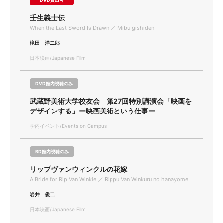
DVD貸出可
壬生義士伝
When the Last Sword Is Drawn ／ Mibu gishiden
滝田 洋二郎
日本映画/Japanese Film
DVD館内視聴のみ
武蔵野美術大学校友会 第27回特別講演会「映画を
デザインする」ー映画美術という仕事ー
学内イベント/Events on Campus
BD館内視聴のみ
リップヴァンウィンクルの花嫁
A Bride for Rip Van Winkle ／ Rippu Van Winkuru no hanayome
岩井 俊二
日本映画/Japanese Film