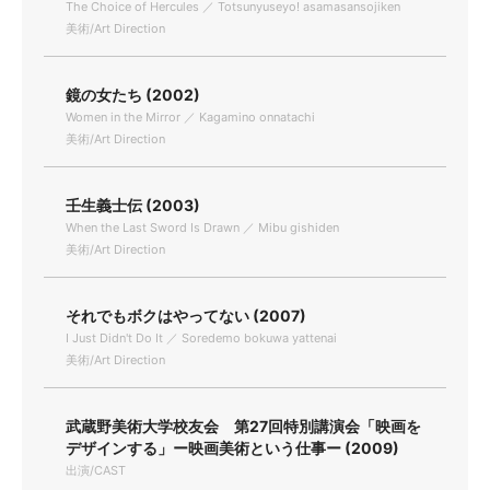
The Choice of Hercules ／ Totsunyuseyo! asamasansojiken
美術/Art Direction
鏡の女たち (2002)
Women in the Mirror ／ Kagamino onnatachi
美術/Art Direction
壬生義士伝 (2003)
When the Last Sword Is Drawn ／ Mibu gishiden
美術/Art Direction
それでもボクはやってない (2007)
I Just Didn't Do It ／ Soredemo bokuwa yattenai
美術/Art Direction
武蔵野美術大学校友会 第27回特別講演会「映画を
デザインする」ー映画美術という仕事ー (2009)
出演/CAST