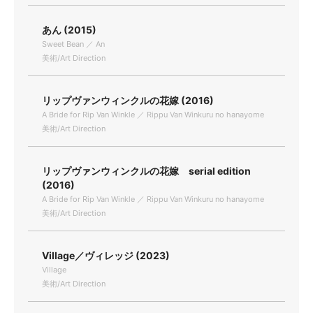
あん (2015)
Sweet Bean ／ An
美術/Art Direction
リップヴァンウィンクルの花嫁 (2016)
A Bride for Rip Van Winkle ／ Rippu Van Winkuru no hanayome
美術/Art Direction
リップヴァンウィンクルの花嫁 serial edition
(2016)
A Bride for Rip Van Winkle ／ Rippu Van Winkuru no hanayome
美術/Art Direction
Village／ヴィレッジ (2023)
Village
美術/Art Direction