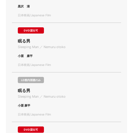
黒沢 清
日本映画/Japanese Film
DVD貸出可
眠る男
Sleeping Man ／ Nemuru otoko
小栗 康平
日本映画/Japanese Film
LD館内視聴のみ
眠る男
Sleeping Man ／ Nemuru otoko
小栗 康平
日本映画/Japanese Film
DVD貸出可