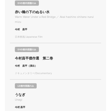
DVD館内視聴のみ
赤い橋の下のぬるい水
Warm Water Under a Red Bridge ／ Akai hashino shitano nurui
mizu
今村 昌平
日本映画/Japanese Film
DVD館内視聴のみ
今村昌平傑作選 第二巻
今村 昌平（演出）
ドキュメンタリー/Documentary
LD館内視聴のみ
うなぎ
Unagi
今村 昌平