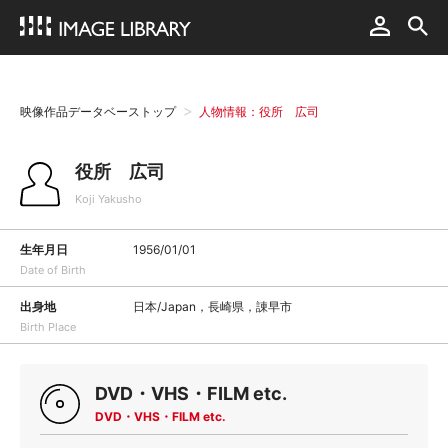
映像作品データベーストップ
人物情報：役所 広司
役所 広司
Koji Yakusho
生年月日
1956/01/01
Date of Birth
出身地
日本/Japan，長崎県，諌早市
Birth Place
DVD・VHS・FILM etc.
DVD・VHS・FILM etc.