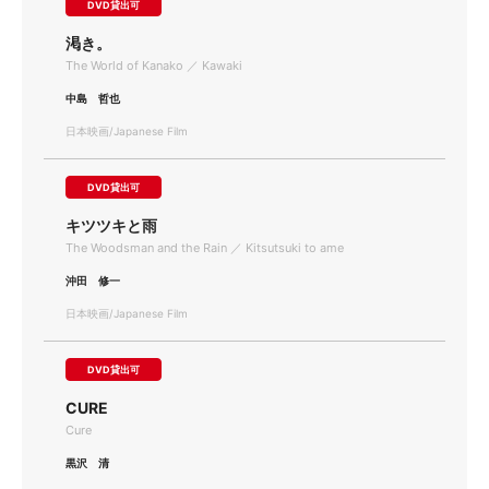
DVD貸出可
渇き。
The World of Kanako ／ Kawaki
中島 哲也
日本映画/Japanese Film
DVD貸出可
キツツキと雨
The Woodsman and the Rain ／ Kitsutsuki to ame
沖田 修一
日本映画/Japanese Film
DVD貸出可
CURE
Cure
黒沢 清