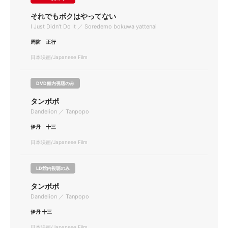
それでもボクはやってない
I Just Didn't Do It ／ Soredemo bokuwa yattenai
周防 正行
日本映画/Japanese Film
DVD館内視聴のみ
タンポポ
Dandelion ／ Tanpopo
伊丹 十三
日本映画/Japanese Film
LD館内視聴のみ
タンポポ
Dandelion ／ Tanpopo
伊丹 十三
日本映画/Japanese Film