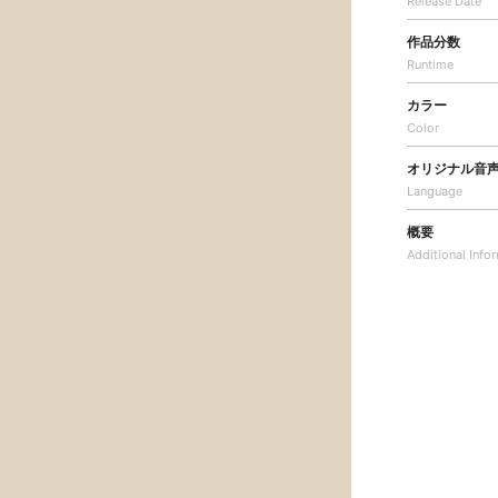
Release Date
作品分数
Runtime
カラー
Color
オリジナル音
Language
概要
Additional
Info