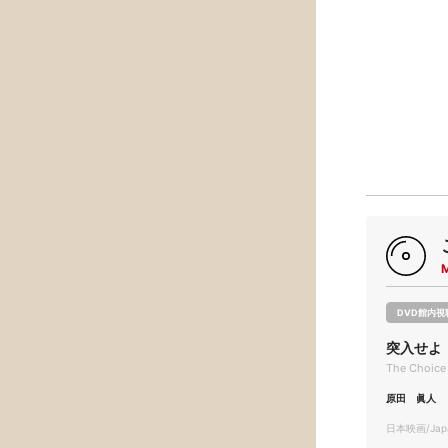
DVD館内視
突入せよ
The Choice
原田 眞人
日本映画/Japa