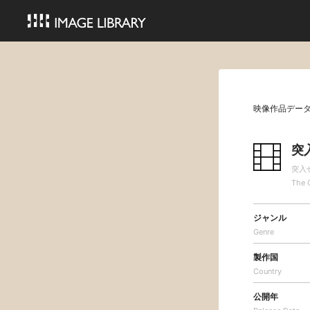
映像作品デー
突
突入
The 
ジャンル
Genre
製作国
Country
公開年