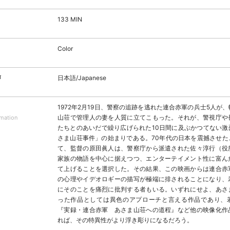
133 MIN
Color
声
日本語/Japanese
1972年2月19日、警察の追跡を逃れた連合赤軍の兵士5人が
山荘で管理人の妻を人質に立てこもった。それが、警視庁や
rmation
たちとのあいだで繰り広げられた10日間に及ぶかつてない激
さま山荘事件」の始まりである。70年代の日本を震撼させた
て、監督の原田眞人は、警察庁から派遣された佐々淳行（役
家族の物語を中心に据えつつ、エンターテイメント性に富ん
て上げることを選択した。その結果、この映画からは連合赤
の心理やイデオロギーの描写が極端に排されることになり、
にそのことを痛烈に批判する者もいる。いずれにせよ、あさ
った作品としては異色のアプローチと言える作品であり、
『実録・連合赤軍 あさま山荘への道程』など他の映像化作
れば、その特異性がより浮き彫りになるだろう。