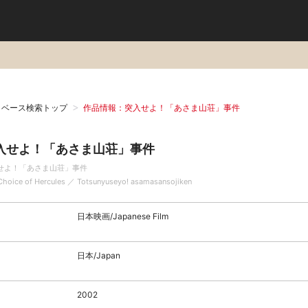
タベース検索トップ
作品情報：突入せよ！「あさま山荘」事件
入せよ！「あさま山荘」事件
せよ！「あさま山荘」事件
Choice of Hercules ／ Totsunyuseyo! asamasansojiken
日本映画/Japanese Film
日本/Japan
2002