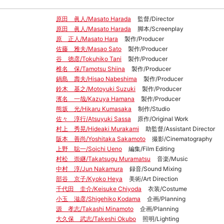
原田 眞人/Masato Harada
監督/Director
原田 眞人/Masato Harada
脚本/Screenplay
原 正人/Masato Hara
製作/Producer
佐藤 雅夫/Masao Sato
製作/Producer
谷 徳彦/Tokuhiko Tani
製作/Producer
椎名 保/Tamotsu Shiina
製作/Producer
鍋島 壽夫/Hisao Nabeshima
製作/Producer
鈴木 基之/Motoyuki Suzuki
製作/Producer
濱名 一哉/Kazuya Hamana
製作/Producer
熊坂 光/Hikaru Kumasaka
制作/Studio
佐々 淳行/Atsuyuki Sassa
原作/Original Work
村上 秀晃/Hideaki Murakami
助監督/Assistant Director
阪本 善尚/Yoshitaka Sakamoto
撮影/Cinematography
上野 聡一/Soichi Ueno
編集/Film Editing
村松 崇継/Takatsugu Muramatsu
音楽/Music
中村 淳/Jun Nakamura
録音/Sound Mixing
部谷 京子/Kyoko Heya
美術/Art Direction
千代田 圭介/Keisuke Chiyoda
衣装/Costume
小玉 滋彦/Shigehiko Kodama
企画/Planning
源 孝志/Takashi Minamoto
企画/Planning
大久保 武志/Takeshi Okubo
照明/Lighting