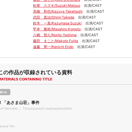
松尾 スズキ/Suzuki Matsuo
出演/CAST
高橋 和也/Kazuya Takahashi
出演/CAST
武田 真治/Shinji Takeda
出演/CAST
鈴木 一真/Kazumasa Suzuki
出演/CAST
甲本 雅裕/Masahiro Komoto
出演/CAST
八嶋 智人/Norito Yashima
出演/CAST
藤田 まこと/Makoto Fujita
出演/CAST
遠藤 憲一/Kenichi Endo
出演/CAST
この作品が収録されている資料
MATERIALS CONTAINING TITLE
聴のみ
！「あさま山荘」事件
 of Hercules ／ Totsunyuseyo! asamasansojiken
nese Film