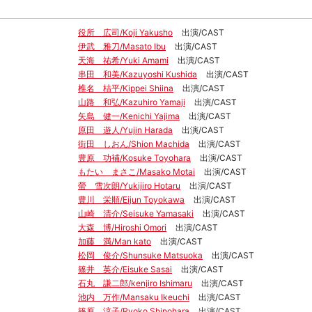
役所 広司/Koji Yakusho
出演/CAST
伊武 雅刀/Masato Ibu
出演/CAST
天海 祐希/Yuki Amami
出演/CAST
串田 和美/Kazuyoshi Kushida
出演/CAST
椎名 桔平/Kippei Shiina
出演/CAST
山路 和弘/Kazuhiro Yamaji
出演/CAST
矢島 健一/Kenichi Yajima
出演/CAST
原田 遊人/Yujin Harada
出演/CAST
街田 しおん/Shion Machida
出演/CAST
豊原 功補/Kosuke Toyohara
出演/CAST
もたい まさこ/Masako Motai
出演/CAST
螢 雪次朗/Yukijiro Hotaru
出演/CAST
豊川 栄順/Eijun Toyokawa
出演/CAST
山崎 清介/Seisuke Yamasaki
出演/CAST
大森 博/Hiroshi Omori
出演/CAST
加藤 満/Man kato
出演/CAST
松岡 俊介/Shunsuke Matsuoka
出演/CAST
篠井 英介/Eisuke Sasai
出演/CAST
石丸 謙二郎/kenjiro Ishimaru
出演/CAST
池内 万作/Mansaku Ikeuchi
出演/CAST
篠原 涼子/Ryoko Shinohara
出演/CAST