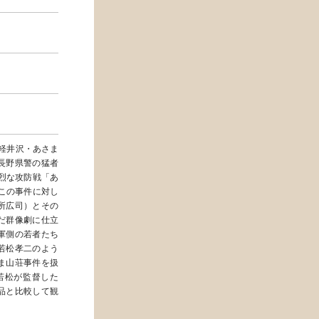
、軽井沢・あさま
長野県警の猛者
烈な攻防戦「あ
この事件に対し
所広司）とその
だ群像劇に仕立
軍側の若者たち
若松孝二のよう
ま山荘事件を扱
若松が監督した
品と比較して観