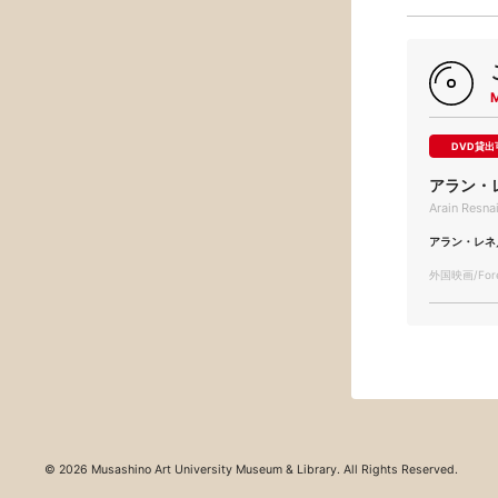
DVD貸出
アラン・
Arain Resna
アラン・レネ
外国映画/Forei
© 2026 Musashino Art University Museum & Library. All Rights Reserved.