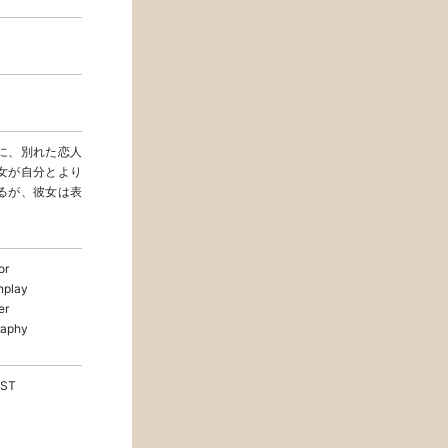
に、別れた恋人
女が自分とより
るが、彼女は表
or
play
er
aphy
ST