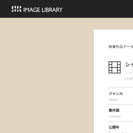
映像作品デー
シ
シャ
Char
ジャンル
Genre
製作国
Country
公開年