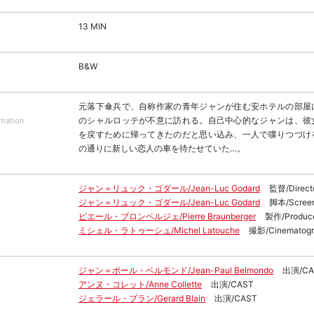
13 MIN
B&W
元落下傘兵で、自称作家の青年ジャンが住む安ホテルの部屋
のシャルロッテが不意に訪れる。自己中心的なジャンは、彼
rmation
を戻すために帰ってきたのだと思い込み、一人で喋りつづけ
の通りに新しい恋人の車を待たせていた…。
ジャン＝リュック・ゴダール/Jean-Luc Godard
監督/Direct
ジャン＝リュック・ゴダール/Jean-Luc Godard
脚本/Screen
ピエール・ブロンベルジェ/Pierre Braunberger
製作/Produc
ミシェル・ラトゥーシュ/Michel Latouche
撮影/Cinematogr
ジャン＝ポール・ベルモンド/Jean-Paul Belmondo
出演/CA
アンヌ・コレット/Anne Collette
出演/CAST
ジェラール・ブラン/Gerard Blain
出演/CAST