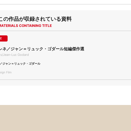
この作品が収録されている資料
MATERIALS CONTAINING TITLE
可
レネ／ジャン＝リュック・ゴダール短編傑作選
is/Jean-Luc Godard
／ジャン＝リュック・ゴダール
gn Film