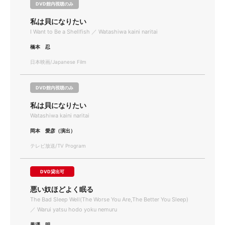
DVD館内視聴のみ
私は貝になりたい
I Want to Be a Shellfish ／ Watashiwa kaini naritai
橋本 忍
日本映画/Japanese Film
DVD館内視聴のみ
私は貝になりたい
Watashiwa kaini naritai
岡本 愛彦（演出）
テレビ放送/TV Program
DVD貸出可
悪い奴ほどよく眠る
The Bad Sleep Well(The Worse You Are,The Better You Sleep)
／ Warui yatsu hodo yoku nemuru
黒澤 明