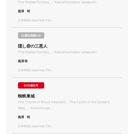
The Hidden Fortress ／ Kakushitorideno sanakunin
黒澤 明
日本映画/Japanese Film
LD館内視聴のみ
隠し砦の三悪人
The Hidden Fortress ／ Kakushitorideno sanakunin
黒澤 明
日本映画/Japanese Film
DVD貸出可
蜘蛛巣城
The Throne of Blood (Macbeth，The Castle of the Spider's
Wab) ／ Kumonosujo
黒澤 明
日本映画/Japanese Film