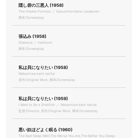
隠し砦の三悪人 (1958)
The Hidden Fortress ／ Kakushitorideno sanakunin
脚本/Screenplay
張込み (1958)
Stakeout ／ Harikomi
脚本/Screenplay
私は貝になりたい (1958)
Watashiwa kaini naritai
原作/Original Work, 脚本/Screenplay
私は貝になりたい (1959)
I Want to Be a Shellfish ／ Watashiwa kaini naritai
監督/Director, 原作/Original Work, 脚本/Screenplay
悪い奴ほどよく眠る (1960)
The Bad Sleep Well(The Worse You Are,The Better You Sleep)