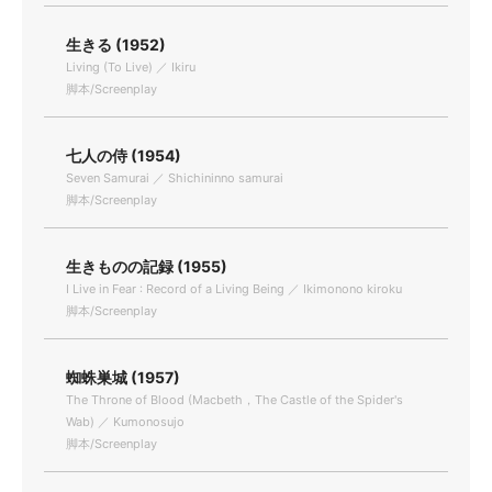
生きる (1952)
Living (To Live) ／ Ikiru
脚本/Screenplay
七人の侍 (1954)
Seven Samurai ／ Shichininno samurai
脚本/Screenplay
生きものの記録 (1955)
I Live in Fear : Record of a Living Being ／ Ikimonono kiroku
脚本/Screenplay
蜘蛛巣城 (1957)
The Throne of Blood (Macbeth，The Castle of the Spider's
Wab) ／ Kumonosujo
脚本/Screenplay