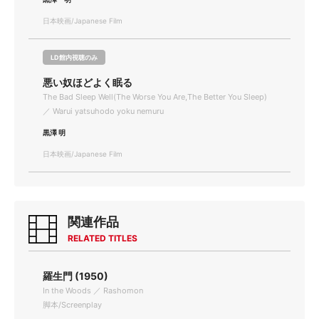
日本映画/Japanese Film
LD館内視聴のみ
悪い奴ほどよく眠る
The Bad Sleep Well(The Worse You Are,The Better You Sleep)
／ Warui yatsuhodo yoku nemuru
黒澤 明
日本映画/Japanese Film
関連作品
RELATED TITLES
羅生門 (1950)
In the Woods ／ Rashomon
脚本/Screenplay