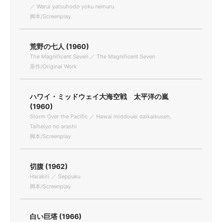
／ Warui yatsuhodo yoku nemuru
脚本/Screenplay
荒野の七人 (1960)
The Magnificent Seven ／ The Magnificent Seven
原作/Original Work
ハワイ・ミッドウェイ大海空戦 太平洋の嵐
(1960)
Storm Over the Pacific ／ Hawai middouei daikaikusen,
Taiheiyo no arashi
脚本/Screenplay
切腹 (1962)
Harakiri ／ Seppuku
脚本/Screenplay
白い巨塔 (1966)