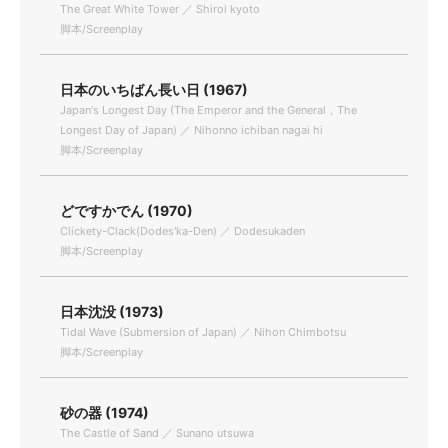
The Great White Tower ／ Shiroi kyoto
脚本/Screenplay
日本のいちばん長い日 (1967)
Japan's Longest Day (The Emperor and the General，The
Longest Day of Japan) ／ Nihonno ichiban nagai hi
脚本/Screenplay
どですかでん (1970)
Clickety-Clack(Dodes'ka-Den) ／ Dodesukaden
脚本/Screenplay
日本沈没 (1973)
Tidal Wave (Submersion of Japan) ／ Nihon Chimbotsu
脚本/Screenplay
砂の器 (1974)
The Castle of Sand ／ Sunano utsuwa