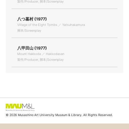
製作/Producer, 脚本/Screenplay
八つ墓村 (1977)
Village of the Eight Tombs ／ Yatsuhakamura
脚本/Screenplay
八甲田山 (1977)
Mount Hakkoda ／ Hakkodasan
製作/Producer, 脚本/Screenplay
© 2026 Musashino Art University Museum & Library. All Rights Reserved.