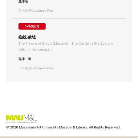
黒澤 明
日本映画/Japanese Film
DVD貸出可
蜘蛛巣城
The Throne of Blood (Macbeth，The Castle of the Spider's
Wab) ／ Kumonosujo
黒澤 明
日本映画/Japanese Film
© 2026 Musashino Art University Museum & Library. All Rights Reserved.