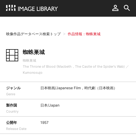
映像作品データベース検索トップ
作品情報：蜘蛛巣城
蜘蛛巣城
蜘蛛巣城
The Throne of Blood (Macbeth，The Castle of the Spider's Wab) ／
Kumonosujo
ジャンル
日本映画/Japanese Film，時代劇（日本映画）
Genre
製作国
日本/Japan
Country
公開年
1957
Release Date