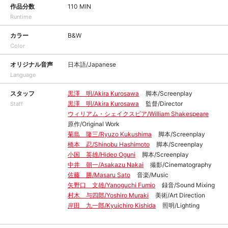
作品分数
110 MIN
Runtime
カラー
B&W
Color
オリジナル音声
日本語/Japanese
Language
スタッフ
黒澤 明/Akira Kurosawa
脚本/Screenplay
黒澤 明/Akira Kurosawa
監督/Director
Staff
ウィリアム・シェイクスピア/William Shakespeare
原作/Original Work
菊島 隆三/Ryuzo Kukushima
脚本/Screenplay
橋本 忍/Shinobu Hashimoto
脚本/Screenplay
小国 英雄/Hideo Oguni
脚本/Screenplay
中井 朝一/Asakazu Nakai
撮影/Cinematography
佐藤 勝/Masaru Sato
音楽/Music
矢野口 文雄/Yanoguchi Fumio
録音/Sound Mixing
村木 与四郎/Yoshiro Muraki
美術/Art Direction
岸田 九一郎/Kyuichiro Kishida
照明/Lighting