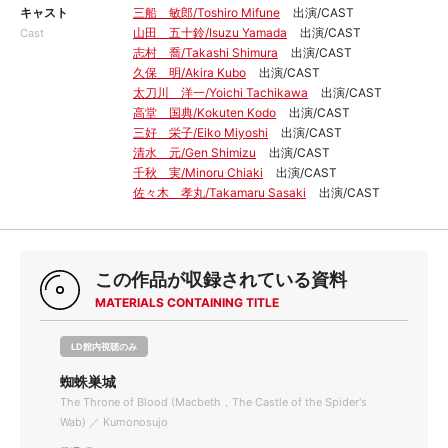
キャスト
三船 敏郎/Toshiro Mifune
出演/CAST
山田 五十鈴/Isuzu Yamada
出演/CAST
Cast
志村 喬/Takashi Shimura
出演/CAST
久保 明/Akira Kubo
出演/CAST
太刀川 洋一/Yoichi Tachikawa
出演/CAST
高堂 国典/Kokuten Kodo
出演/CAST
三好 栄子/Eiko Miyoshi
出演/CAST
清水 元/Gen Shimizu
出演/CAST
千秋 実/Minoru Chiaki
出演/CAST
佐々木 孝丸/Takamaru Sasaki
出演/CAST
この作品が収録されている資料
MATERIALS CONTAINING TITLE
LD館内視聴のみ
蜘蛛巣城
The Throne of Blood (Macbeth，The Castle of the Spider's
Wab) ／ Kumonosujo