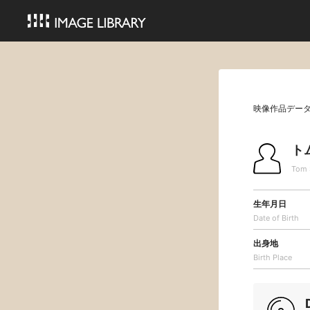
映像作品デー
ト
Tom S
生年月日
Date of Birth
出身地
Birth Place