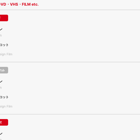
DVD・VHS・FILM etc.
可
ン
n
コット
gn Film
のみ
ン
n
コット
gn Film
可
ン
n