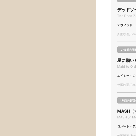
デッドゾ
The Dead Z
デヴィッド・
外国映画/Forei
VHS館内視
星に願い
Maid to Ord
エイミー・ジ
外国映画/Forei
LD館内視聴
MASH
MASH ／ M
ロバート・ア
外国映画/Forei