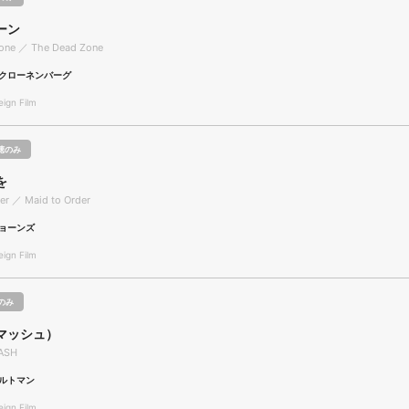
ーン
one ／ The Dead Zone
クローネンバーグ
gn Film
聴のみ
を
er ／ Maid to Order
ョーンズ
gn Film
のみ
（マッシュ）
ASH
ルトマン
gn Film