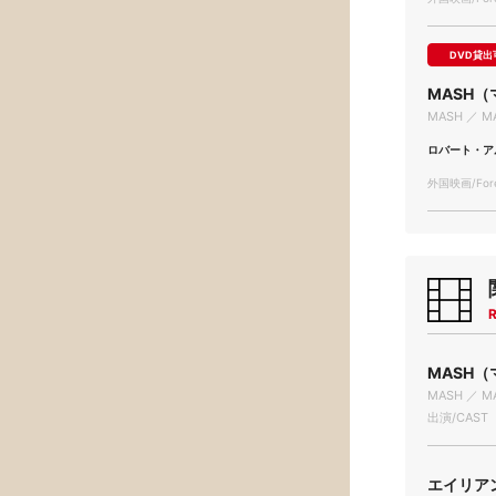
DVD貸出
MASH
MASH ／ M
ロバート・ア
外国映画/Forei
R
MASH（マ
MASH ／ M
出演/CAST
エイリアン