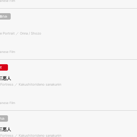
nese Film
聴のみ
 Portrait ／ Onna / Shozo
nese Film
可
三悪人
Fortress ／ Kakushitorideno sanakunin
nese Film
のみ
三悪人
Fortress ／ Kakushitorideno sanakunin