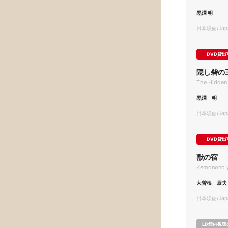
黒澤 明
日本映画/Japa
DVD貸出
隠し砦の
The Hidden 
黒澤 明
日本映画/Japa
DVD貸出
獣の宿
Kemonono 
大曽根 辰夫
日本映画/Japa
LD館内視聴