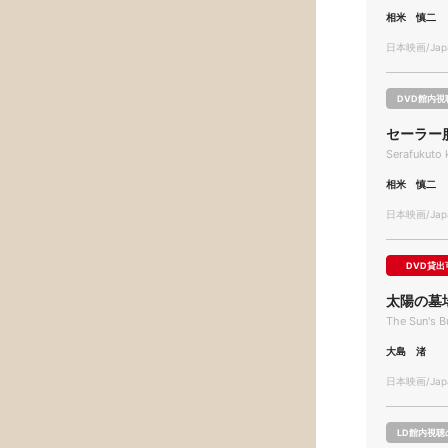
相米 慎二
日本映画/Japa
DVD館内視
セーラー
Serafukuto 
相米 慎二
日本映画/Japa
DVD貸出
太陽の墓
The Sun's B
大島 渚
日本映画/Japa
LD館内視聴