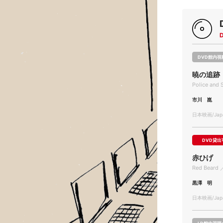
DVD館内視
暁の追跡
Police and 
市川 崑
日本映画/Japa
DVD貸出
赤ひげ
Red Beard 
黒澤 明
日本映画/Japa