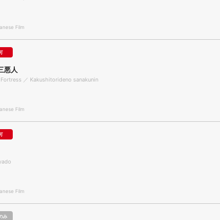
nese Film
可
三悪人
Fortress ／ Kakushitorideno sanakunin
nese Film
可
yado
nese Film
のみ