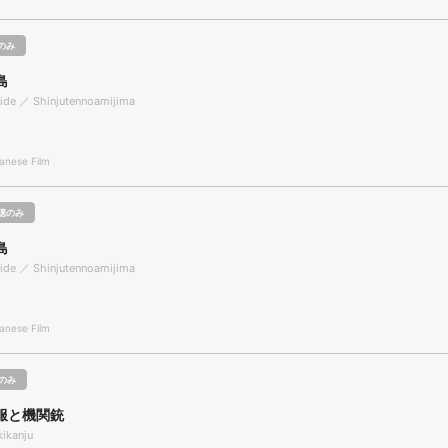
のみ
島
ide ／ Shinjutennoamijima
nese Film
聴のみ
島
ide ／ Shinjutennoamijima
nese Film
のみ
服と機関銃
kikanju