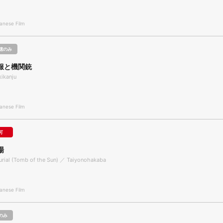
nese Film
聴のみ
服と機関銃
kikanju
nese Film
可
場
urial (Tomb of the Sun) ／ Taiyonohakaba
nese Film
のみ