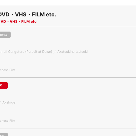
DVD・VHS・FILM etc.
DVD・VHS・FILM etc.
聴のみ
Small Gangsters (Pursuit at Dawn) ／ Akatsukino tsuiseki
nese Film
可
／ Akahige
nese Film