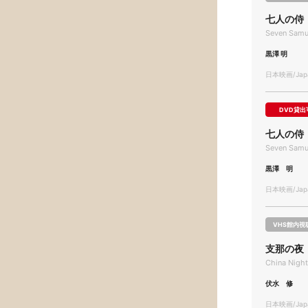
七人の侍
Seven Samu
黒澤 明
日本映画/Japa
DVD貸出
七人の侍
Seven Samu
黒澤 明
日本映画/Japa
VHS館内視
支那の夜
China Nigh
伏水 修
日本映画/Japa