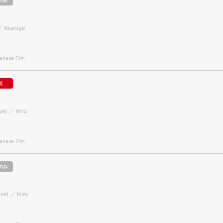
のみ
／ Akahige
nese Film
可
ve) ／ Ikiru
nese Film
のみ
ive) ／ Ikiru