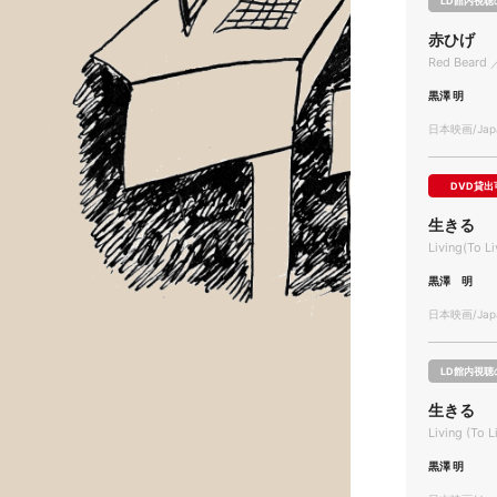
LD館内視聴
赤ひげ
Red Beard 
黒澤 明
日本映画/Japa
DVD貸出
生きる
Living(To Li
黒澤 明
日本映画/Japa
LD館内視聴
生きる
Living (To L
黒澤 明