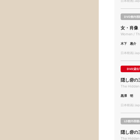
日本映画/Japa
DVD館内視
女・肖像
Women / The
木下 惠介
日本映画/Japa
DVD貸出
隠し砦の
The Hidden 
黒澤 明
日本映画/Japa
LD館内視聴
隠し砦の
The Hidden 