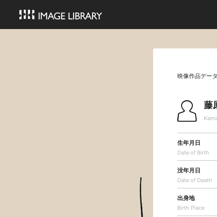
映像作品デー
藤
Kama
生年月日
Date of Birth
没年月日
Date of Death
出身地
Birth Place