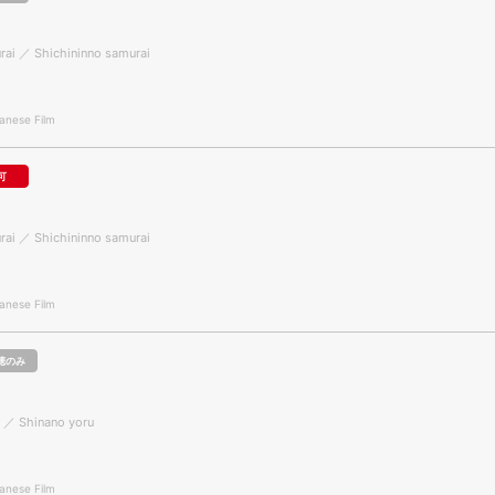
rai ／ Shichininno samurai
nese Film
可
rai ／ Shichininno samurai
nese Film
聴のみ
t ／ Shinano yoru
nese Film