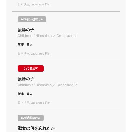
日本映画/Japanese Film
DVD館内視聴のみ
原爆の子
Children of Hiroshima ／ Genbakunoko
新藤 兼人
日本映画/Japanese Film
DVD貸出可
原爆の子
Children of Hiroshima ／ Genbakunoko
新藤 兼人
日本映画/Japanese Film
LD館内視聴のみ
淑女は何を忘れたか