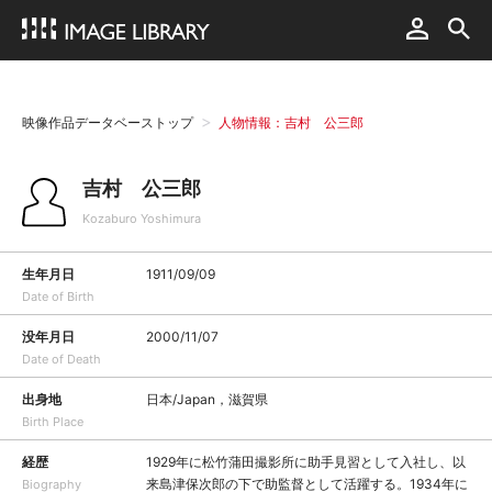
映像作品データベーストップ
人物情報：吉村 公三郎
吉村 公三郎
Kozaburo Yoshimura
生年月日
1911/09/09
Date of Birth
没年月日
2000/11/07
Date of Death
出身地
日本/Japan，滋賀県
Birth Place
経歴
1929年に松竹蒲田撮影所に助手見習として入社し、以
来島津保次郎の下で助監督として活躍する。1934年に
Biography