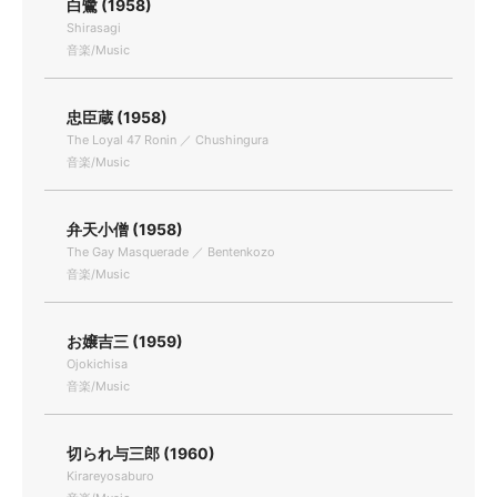
白鷺 (1958)
Shirasagi
音楽/Music
忠臣蔵 (1958)
The Loyal 47 Ronin ／ Chushingura
音楽/Music
弁天小僧 (1958)
The Gay Masquerade ／ Bentenkozo
音楽/Music
お嬢吉三 (1959)
Ojokichisa
音楽/Music
切られ与三郎 (1960)
Kirareyosaburo