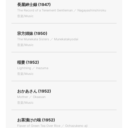
長屋紳士録 (1947)
The Record of a Tenement Gentleman ／ Nagayashinshiroku
音楽/Music
宗方姉妹 (1950)
The Munekata Sisters ／ Munekatakyodai
音楽/Music
稲妻 (1952)
Lightning ／ Inazuma
音楽/Music
おかあさん (1952)
Mother ／ Okaasan
音楽/Music
お茶漬けの味 (1952)
Flaver of Green Tea Over Rice ／ Ochazukeno aji