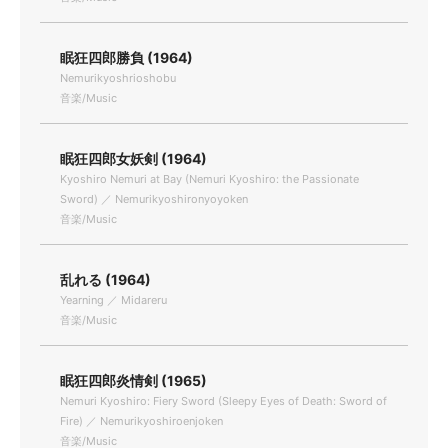
眠狂四郎勝負 (1964)
Nemurikyoshrioshobu
音楽/Music
眠狂四郎女妖剣 (1964)
Kyoshiro Nemuri at Bay (Nemuri Kyoshiro: the Passionate
Sword) ／ Nemurikyoshironyoyoken
音楽/Music
乱れる (1964)
Yearning ／ Midareru
音楽/Music
眠狂四郎炎情剣 (1965)
Nemuri Kyoshiro: Fiery Sword (Sleepy Eyes of Death: Sword of
Fire) ／ Nemurikyoshiroenjoken
音楽/Music