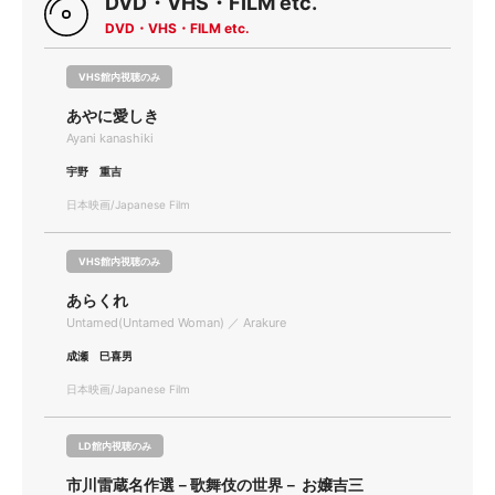
DVD・VHS・FILM etc.
DVD・VHS・FILM etc.
VHS館内視聴のみ
あやに愛しき
Ayani kanashiki
宇野 重吉
日本映画/Japanese Film
VHS館内視聴のみ
あらくれ
Untamed(Untamed Woman) ／ Arakure
成瀬 巳喜男
日本映画/Japanese Film
LD館内視聴のみ
市川雷蔵名作選－歌舞伎の世界－ お嬢吉三