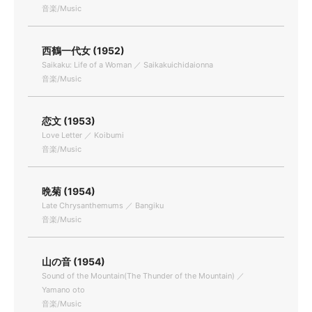
音楽/Music
西鶴一代女 (1952)
Saikaku: Life of a Woman ／ Saikakuichidaionna
音楽/Music
恋文 (1953)
Love Letter ／ Koibumi
音楽/Music
晩菊 (1954)
Late Chrysanthemums ／ Bangiku
音楽/Music
山の音 (1954)
Sound of the Mountain(The Thunder of the Mountain) ／
Yamano oto
音楽/Music