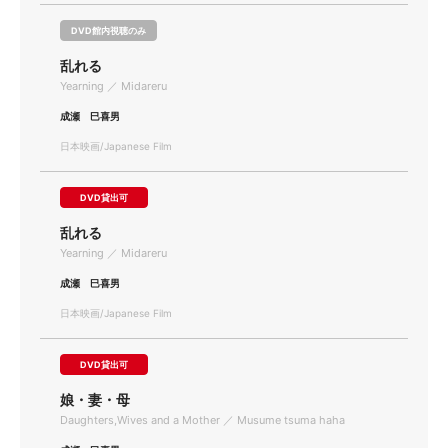
DVD館内視聴のみ
乱れる
Yearning ／ Midareru
成瀬 巳喜男
日本映画/Japanese Film
DVD貸出可
乱れる
Yearning ／ Midareru
成瀬 巳喜男
日本映画/Japanese Film
DVD貸出可
娘・妻・母
Daughters,Wives and a Mother ／ Musume tsuma haha