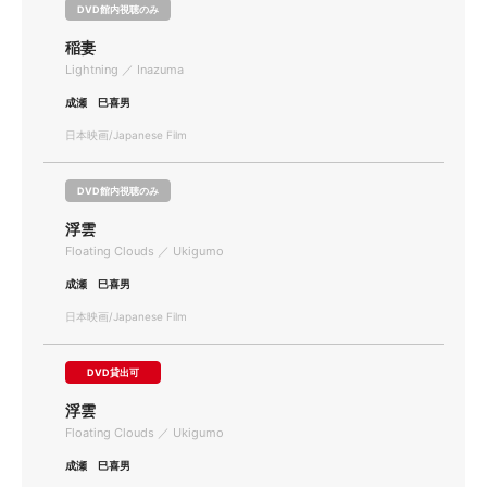
DVD館内視聴のみ
稲妻
Lightning ／ Inazuma
成瀬 巳喜男
日本映画/Japanese Film
DVD館内視聴のみ
浮雲
Floating Clouds ／ Ukigumo
成瀬 巳喜男
日本映画/Japanese Film
DVD貸出可
浮雲
Floating Clouds ／ Ukigumo
成瀬 巳喜男