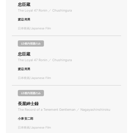
忠臣蔵
The Loyal 47 Ronin ／ Chushingura
渡辺 邦男
日本映画/Japanese Film
LD館内視聴のみ
忠臣蔵
The Loyal 47 Ronin ／ Chushingura
渡辺 邦男
日本映画/Japanese Film
LD館内視聴のみ
長屋紳士録
The Record of a Tenement Gentleman ／ Nagayashinshiroku
小津 安二郎
日本映画/Japanese Film