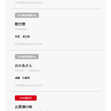
日本映画/Japanese Film
DVD館内視聴のみ
歌行燈
Utaandon
衣笠 貞之助
日本映画/Japanese Film
VHS館内視聴のみ
おかあさん
Mother ／ Okaasan
成瀬 巳喜男
日本映画/Japanese Film
DVD貸出可
お茶漬の味