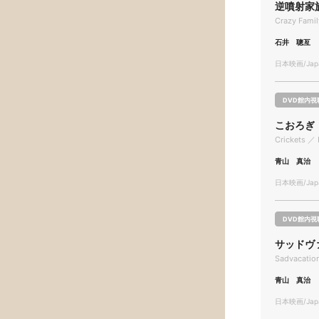
逆噴射家
Crazy Fami
石井 聰亙
日本映画/Japa
DVD館内視
こおろぎ
Crickets ／ 
青山 真治
日本映画/Japa
DVD館内視
サッドヴ
Sadvacatio
青山 真治
日本映画/Japa