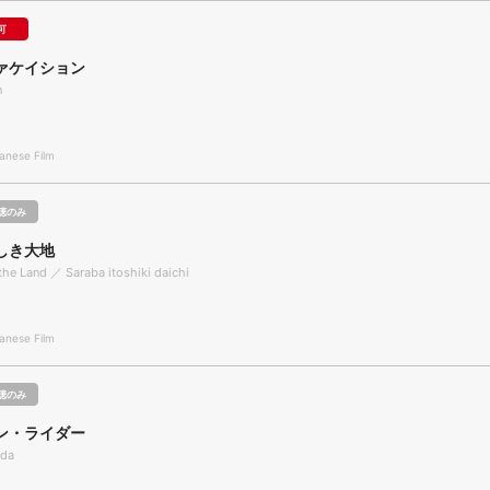
可
ァケイション
n
nese Film
聴のみ
しき大地
 the Land ／ Saraba itoshiki daichi
nese Film
聴のみ
ン・ライダー
ida