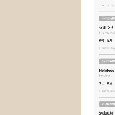
ドキュメンタリー
DVD館内視
火まつり
Fire Festiva
柳町 光男
日本映画/Japa
DVD館内視
Helpless
Helpless
青山 真治
日本映画/Japa
VHS館内視
満山紅柿