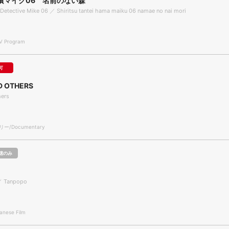
濱マイク06 名前のない森
 Detective Mike 06 ／ Shiritsu tantei hama maiku 06 namae no nai mori
 Program
可
D OTHERS
hers
/Documentary
聴のみ
／ Tanpopo
nese Film