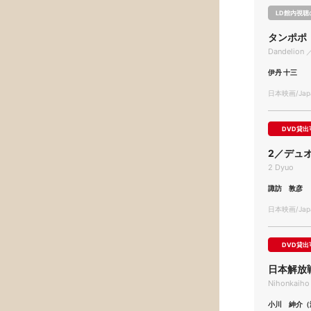
LD館内視聴
タンポポ
Dandelion 
伊丹 十三
日本映画/Japa
DVD貸出
2／デュ
2 Dyuo
諏訪 敦彦
日本映画/Japa
DVD貸出
日本解放
Nihonkaiho 
小川 紳介（