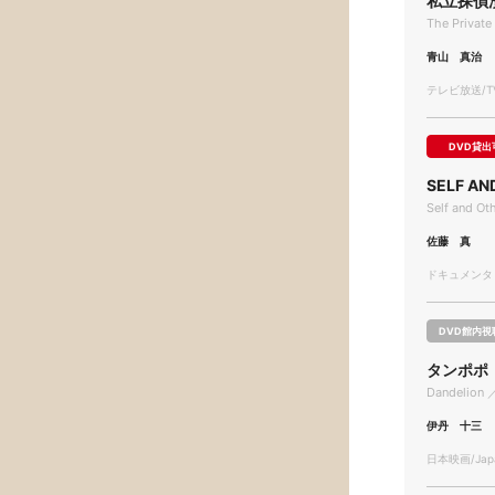
私立探偵
The Private
青山 真治
テレビ放送/TV
DVD貸出
SELF AN
Self and Ot
佐藤 真
ドキュメンタリー
DVD館内視
タンポポ
Dandelion 
伊丹 十三
日本映画/Japa