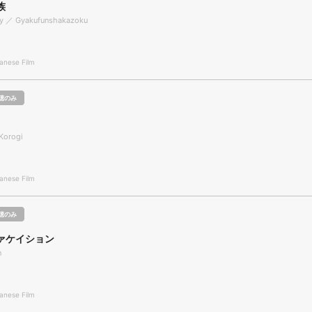
族
ly ／ Gyakufunshakazoku
nese Film
聴のみ
Korogi
nese Film
聴のみ
ァケイション
n
nese Film