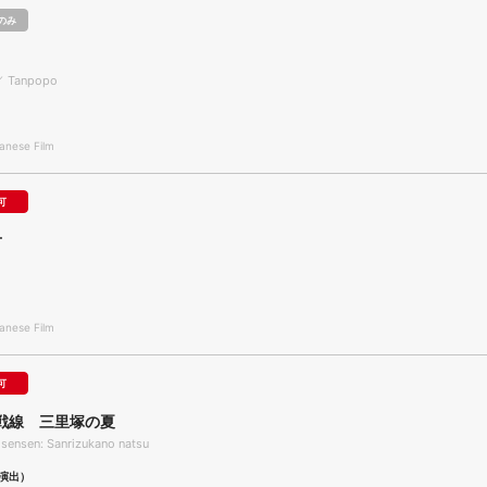
のみ
／ Tanpopo
nese Film
可
オ
nese Film
可
戦線 三里塚の夏
sensen: Sanrizukano natsu
演出）