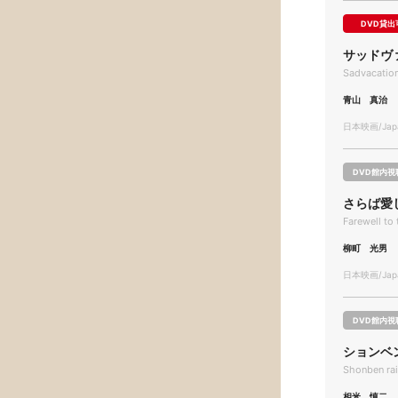
DVD貸出
サッドヴ
Sadvacatio
青山 真治
日本映画/Japa
DVD館内視
さらば愛
Farewell to
柳町 光男
日本映画/Japa
DVD館内視
ションベ
Shonben ra
相米 慎二