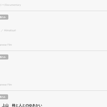
/Documentary
聴のみ
l ／ Himatsuri
nese Film
聴のみ
nese Film
聴のみ
 上山 柿と人とのゆきかい