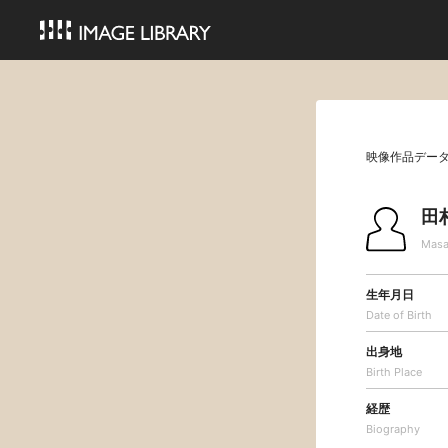
映像作品デー
田
Masa
生年月日
Date of Birth
出身地
Birth Place
経歴
Biography