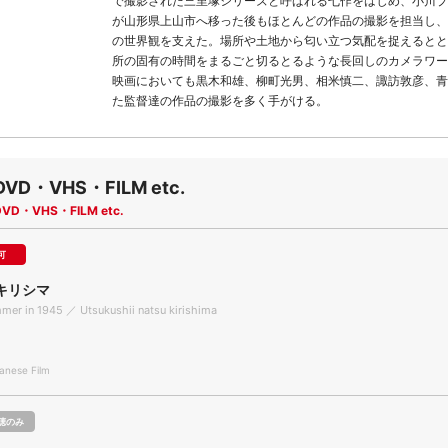
で撮影された三里塚シリーズと呼ばれる七作をはじめ、小川プ
が山形県上山市へ移った後もほとんどの作品の撮影を担当し、
の世界観を支えた。場所や土地から匂い立つ気配を捉えるとと
所の固有の時間をまるごと切るとるような長回しのカメラワー
映画においても黒木和雄、柳町光男、相米慎二、諏訪敦彦、青
た監督達の作品の撮影を多く手がける。
DVD・VHS・FILM etc.
DVD・VHS・FILM etc.
可
キリシマ
mer in 1945 ／ Utsukushii natsu kirishima
nese Film
聴のみ