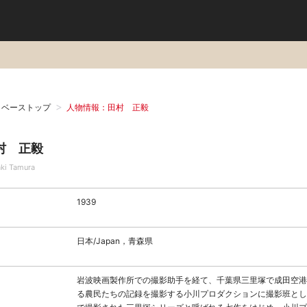
タベーストップ
人物情報：田村 正毅
村 正毅
ki Tamura
1939
日本/Japan，青森県
岩波映画製作所での撮影助手を経て、千葉県三里塚で成田空港
る農民たちの記録を撮影する小川プロダクションに撮影班とし