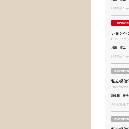
日本映画/Japa
DVD貸出
ションベ
P. P. Rider
相米 慎二
日本映画/Japa
DVD館内視
私立探偵
The Private
萩生田 宏治
テレビ放送/TV
DVD館内視