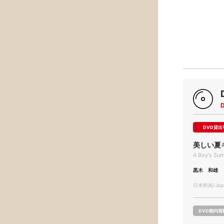
DVD貸出
美しい夏
A Boy's Sum
黒木 和雄
日本映画/Japa
DVD館内視