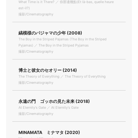
What Time is it There? ／ 你那邊幾點(Et là-bas, quelle heure
est-il?)
撮影/Cinematography
縞模様のパジャマの少年 (2008)
The Boy in the Striped Pajamas (The Boy in the Striped
Pyjamas) ／ The Boy in the Striped Pyjamas
撮影/Cinematography
博士と彼女のセオリー (2014)
The Theory of Everything ／ The Theory of Everything
撮影/Cinematography
永遠の門 ゴッホの見た未来 (2018)
At Eternity's Gate ／ At Eternity's Gate
撮影/Cinematography
MINAMATA ミナマタ (2020)