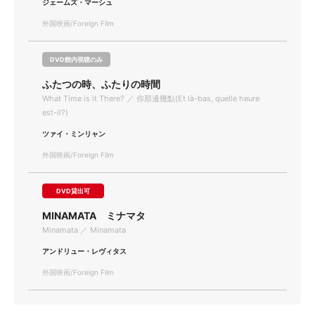
ジェームズ・マーシュ
外国映画/Foreign Film
DVD館内視聴のみ
ふたつの時、ふたりの時間
What Time is it There? ／ 你那邊幾點(Et là-bas, quelle heure
est-il?)
ツァイ・ミンリャン
外国映画/Foreign Film
DVD貸出可
MINAMATA ミナマタ
Minamata ／ Minamata
アンドリュー・レヴィタス
外国映画/Foreign Film