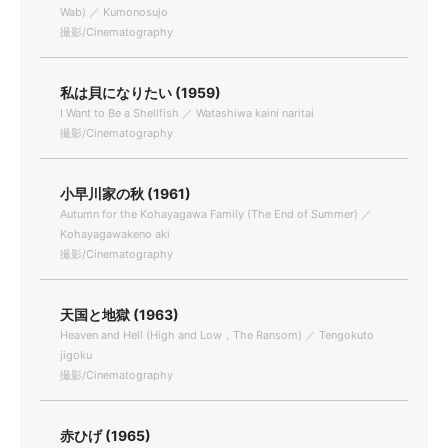
Wab) ／ Kumonosujo
撮影/Cinematography
私は貝になりたい (1959)
I Want to Be a Shellfish ／ Watashiwa kaini naritai
撮影/Cinematography
小早川家の秋 (1961)
Autumn for the Kohayagawa Family (The End of Summer) ／
Kohayagawakeno aki
撮影/Cinematography
天国と地獄 (1963)
Heaven and Hell (High and Low，The Ransom) ／ Tengokuto
jigoku
撮影/Cinematography
赤ひげ (1965)