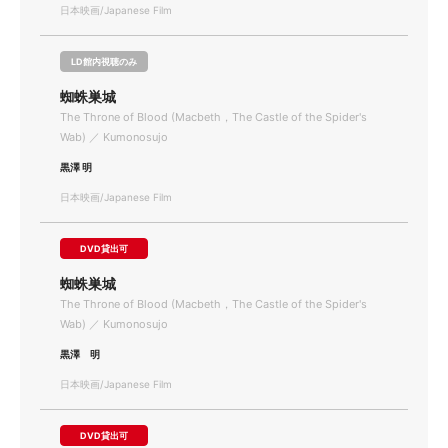
日本映画/Japanese Film
LD館内視聴のみ
蜘蛛巣城
The Throne of Blood (Macbeth，The Castle of the Spider's
Wab) ／ Kumonosujo
黒澤 明
日本映画/Japanese Film
DVD貸出可
蜘蛛巣城
The Throne of Blood (Macbeth，The Castle of the Spider's
Wab) ／ Kumonosujo
黒澤 明
日本映画/Japanese Film
DVD貸出可