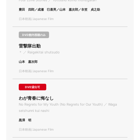
Four Love Stories ／ Yottsuno koino monogatari
豊田 四郎／成瀬 巳喜男／山本 嘉次郎／衣笠 貞之助
日本映画/Japanese Film
DVD館内視聴のみ
雷撃隊出動
＊ ／ Raigekitai shutsudo
山本 嘉次郎
日本映画/Japanese Film
DVD貸出可
わが青春に悔なし
No Regrets for My Youth (No Regrets for Our Youth) ／ Waga
seishunni kui nashi
黒澤 明
日本映画/Japanese Film