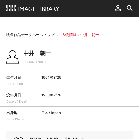
映像作品データベーストップ
人物情報：中井 朝一
中井 朝一
Asakazu Nakai
生年月日
1901/08/29
Date of Birth
没年月日
1988/02/28
Date of Death
出身地
日本/Japan
Birth Place