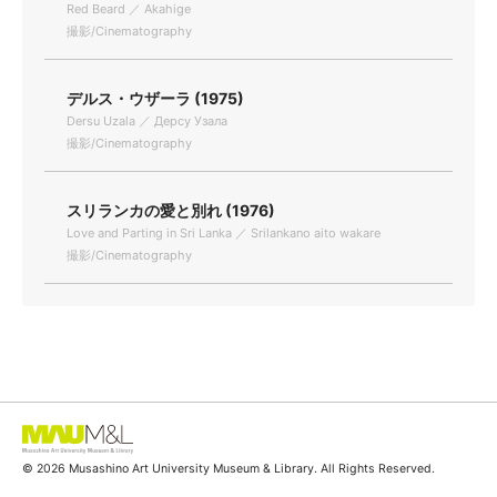
Red Beard ／ Akahige
撮影/Cinematography
デルス・ウザーラ (1975)
Dersu Uzala ／ Дерсу Узала
撮影/Cinematography
スリランカの愛と別れ (1976)
Love and Parting in Sri Lanka ／ Srilankano aito wakare
撮影/Cinematography
© 2026 Musashino Art University Museum & Library. All Rights Reserved.