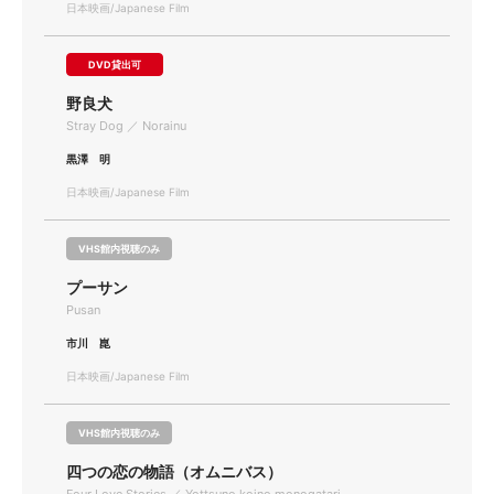
日本映画/Japanese Film
DVD貸出可
野良犬
Stray Dog ／ Norainu
黒澤 明
日本映画/Japanese Film
VHS館内視聴のみ
プーサン
Pusan
市川 崑
日本映画/Japanese Film
VHS館内視聴のみ
四つの恋の物語（オムニバス）