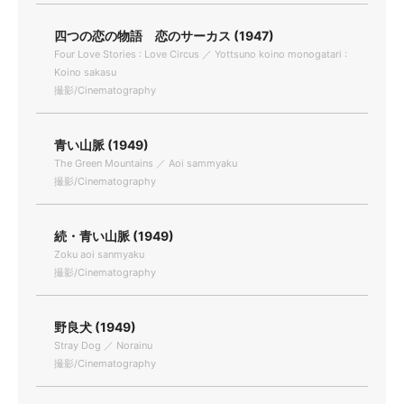
四つの恋の物語 恋のサーカス (1947)
Four Love Stories : Love Circus ／ Yottsuno koino monogatari :
Koino sakasu
撮影/Cinematography
青い山脈 (1949)
The Green Mountains ／ Aoi sammyaku
撮影/Cinematography
続・青い山脈 (1949)
Zoku aoi sanmyaku
撮影/Cinematography
野良犬 (1949)
Stray Dog ／ Norainu
撮影/Cinematography