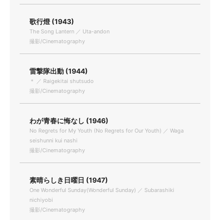
歌行燈 (1943)
The Song Lantern ／ Uta-andon
撮影/Cinematography
雷撃隊出動 (1944)
＊ ／ Raigekitai shutsudo
撮影/Cinematography
わが青春に悔なし (1946)
No Regrets for My Youth (No Regrets for Our Youth) ／ Waga
seishunni kui nashi
撮影/Cinematography
素晴らしき日曜日 (1947)
One Wonderful Sunday(Wonderful Sunday) ／ Subarashiki
nichiyobi
撮影/Cinematography