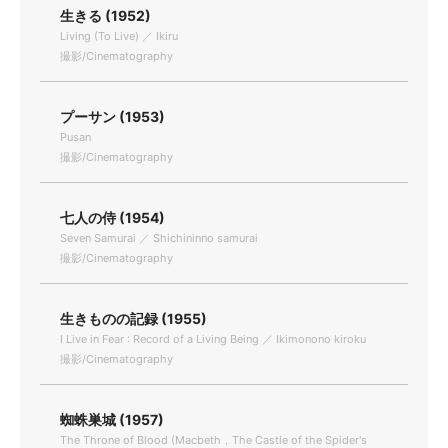
生きる (1952)
Living (To Live) ／ Ikiru
撮影/Cinematography
プーサン (1953)
Pusan
撮影/Cinematography
七人の侍 (1954)
Seven Samurai ／ Shichininno samurai
撮影/Cinematography
生きものの記録 (1955)
I Live in Fear : Record of a Living Being ／ Ikimonono kiroku
撮影/Cinematography
蜘蛛巣城 (1957)
The Throne of Blood (Macbeth，The Castle of the Spider's