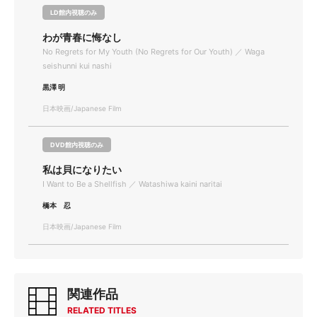
LD館内視聴のみ
わが青春に悔なし
No Regrets for My Youth (No Regrets for Our Youth) ／ Waga
seishunni kui nashi
黒澤 明
日本映画/Japanese Film
DVD館内視聴のみ
私は貝になりたい
I Want to Be a Shellfish ／ Watashiwa kaini naritai
橋本 忍
日本映画/Japanese Film
関連作品
RELATED TITLES