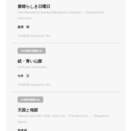
素晴らしき日曜日
One Wonderful Sunday(Wonderful Sunday) ／ Subarashiki
nichiyobi
黒澤 明
日本映画/Japanese Film
VHS館内視聴のみ
続・青い山脈
Zoku aoi sanmyaku
今井 正
日本映画/Japanese Film
LD館内視聴のみ
天国と地獄
Heaven and Hell (High and Low，The Ransom) ／ Tengokuto
jigoku
黒澤 明