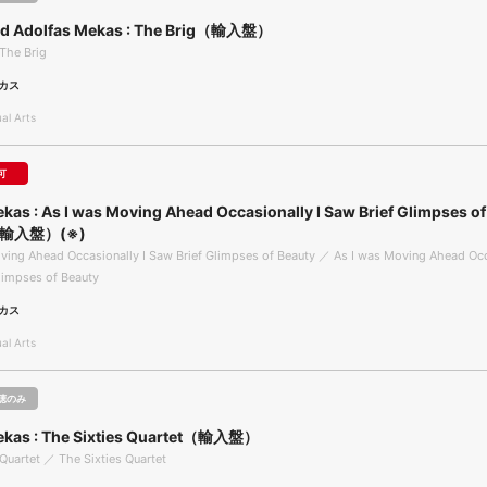
nd Adolfas Mekas : The Brig（輸入盤）
The Brig
カス
l Arts
可
kas : As I was Moving Ahead Occasionally I Saw Brief Glimpses of
（輸入盤）(※)
ving Ahead Occasionally I Saw Brief Glimpses of Beauty ／ As I was Moving Ahead Occ
limpses of Beauty
カス
l Arts
聴のみ
ekas : The Sixties Quartet（輸入盤）
 Quartet ／ The Sixties Quartet