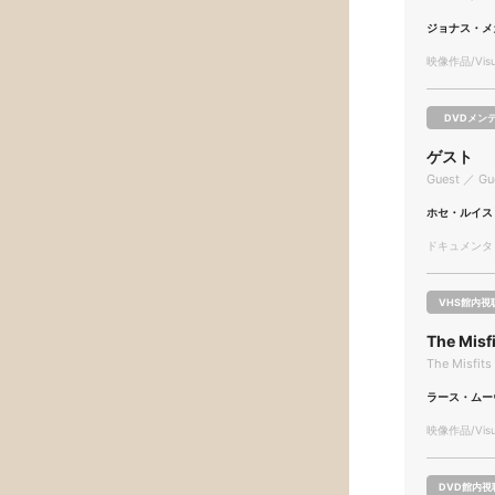
ジョナス・メ
映像作品/Visua
DVDメン
ゲスト
Guest ／ Gu
ホセ・ルイス
ドキュメンタリー
VHS館内視
The Misf
The Misfits 
ラース・ムー
映像作品/Visua
DVD館内視