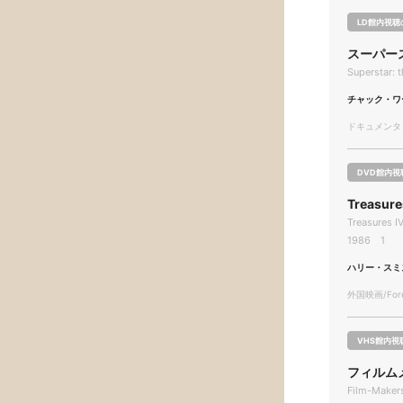
LD館内視聴
スーパー
Superstar: 
チャック・ワ
ドキュメンタリー
DVD館内視
Treasur
Treasures 
1986 1
ハリー・スミ
外国映画/Forei
VHS館内視
フィルム
Film-Maker