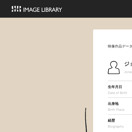
映像作品デー
ジ
Jona
生年月日
Date of Birth
出身地
Birth Place
経歴
Biography