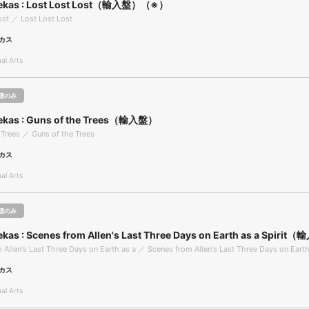
ekas : Lost Lost Lost（輸入盤）（※）
ost ／ Lost Lost Lost
カス
l Arts
聴のみ
ekas : Guns of the Trees（輸入盤）
 Trees ／ Guns of the Trees
カス
l Arts
聴のみ
kas : Scenes from Allen's Last Three Days on Earth as a Spiri
 Allen's Last Three Days on Earth as a ／ Scenes from Allen's Last Three Days on Earth
カス
l Arts