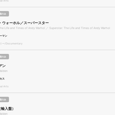
l Arts
聴のみ
・ウォーホル／スーパースター
The Life and Times of Andy Warhol ／ Superstar: The Life and Times of Andy Warhol
ーマン
/Documentary
聴のみ
デン
alden
カス
l Arts
聴のみ
n（輸入盤）
alden