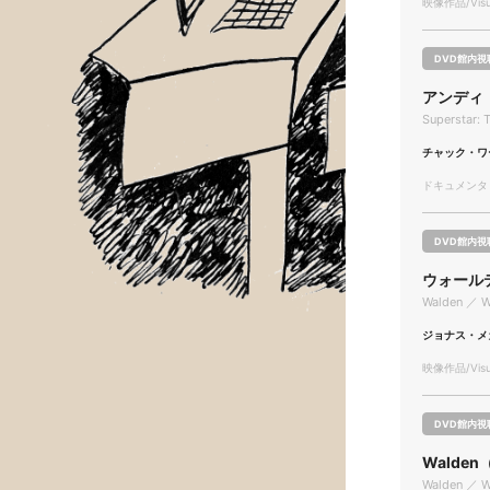
映像作品/Visua
DVD館内視
アンディ
Superstar: 
チャック・ワ
ドキュメンタリー
DVD館内視
ウォール
Walden ／ W
ジョナス・メ
映像作品/Visua
DVD館内視
Walde
Walden ／ W