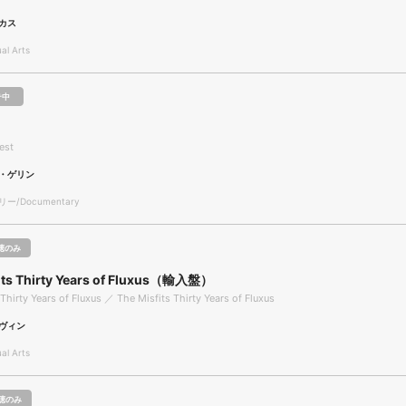
カス
l Arts
テ中
est
・ゲリン
/Documentary
聴のみ
its Thirty Years of Fluxus（輸入盤）
Thirty Years of Fluxus ／ The Misfits Thirty Years of Fluxus
ヴィン
l Arts
聴のみ