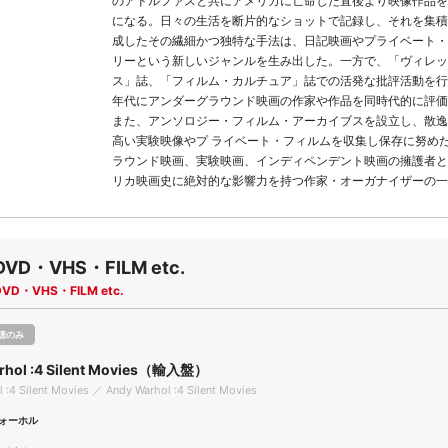
のアドルファスと共にアメリカに亡命した直後より映像作品を
になる。日々の生活を断片的なショットで記録し、それを集積
成したその繊細かつ独特な手法は、日記映画やプライベート・
リーという新しいジャンルを生み出した。一方で、「ヴィレッ
ス」誌、「フィルム・カルチュア」誌での活発な批評活動を行い
年代にアンダーグラウンド映画の作家や作品を同時代的に評価
また、アンソロジー・フィルム・アーカイブスを設立し、散逸
高い実験映像やプ ライベート・フィルムを収集し保存に努めた
ラウンド映画、実験映画、インディペンデント映画の擁護者と
リカ映画史に絶対的な影響力を持つ作家・オーガナイザーの一
DVD・VHS・FILM etc.
DVD・VHS・FILM etc.
聴のみ
rhol :4 Silent Movies（輸入盤）
 :4 Silent Movies ／ Andy Warhol :4 Silent Movies
ォーホル