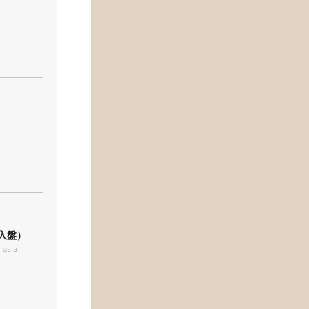
t（輸入盤）
 as a