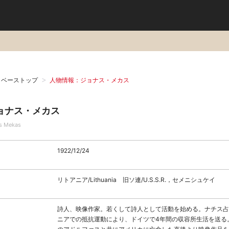
タベーストップ
人物情報：ジョナス・メカス
ョナス・メカス
s Mekas
1922/12/24
リトアニア/Lithuania 旧ソ連/U.S.S.R.，セメニシュケイ
詩人、映像作家。若くして詩人として活動を始める。ナチス占
ニアでの抵抗運動により、ドイツで4年間の収容所生活を送る。