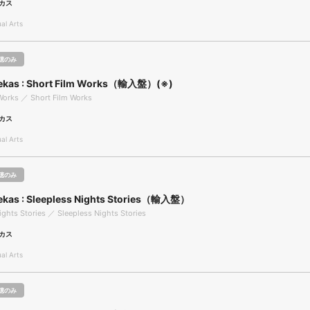
カス
l Arts
聴のみ
ekas : Short Film Works（輸入盤）(※)
Works ／ Short Film Works
カス
l Arts
聴のみ
ekas : Sleepless Nights Stories（輸入盤）
ights Stories ／ Sleepless Nights Stories
カス
l Arts
聴のみ