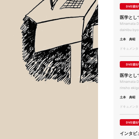
DVD貸出
医学とし
Minamata D
dainibu byo
土本 典昭
ドキュメンタリー
DVD貸出
医学とし
Minamata Di
rinsho ekig
土本 典昭
ドキュメンタリー
DVD貸出
インタビュ