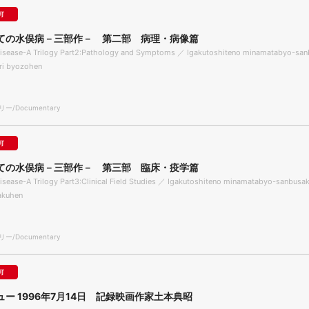
可
ての水俣病－三部作－ 第二部 病理・病像篇
isease-A Trilogy Part2:Pathology and Symptoms ／ Igakutoshiteno minamatabyo-san
ri byozohen
/Documentary
可
ての水俣病－三部作－ 第三部 臨床・疫学篇
sease-A Trilogy Part3:Clinical Field Studies ／ Igakutoshiteno minamatabyo-sanbusa
akuhen
/Documentary
可
ー 1996年7月14日 記録映画作家土本典昭