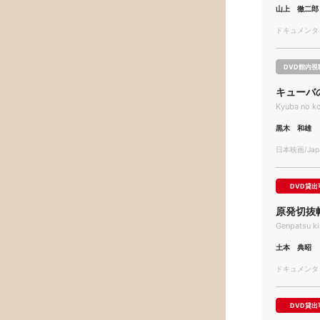
山上 徹二郎
ドキュメンタリー
DVD館内視
キューバ
Kyuba no ko
黒木 和雄
日本映画/Japa
DVD貸出
原発切抜
Genpatsu ki
土本 典昭
ドキュメンタリー
DVD貸出