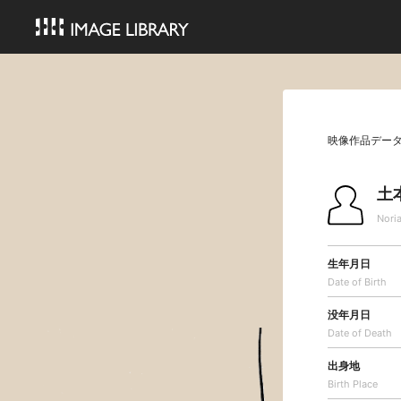
映像作品デー
土
Nori
生年月日
Date of Birth
没年月日
Date of Death
出身地
Birth Place