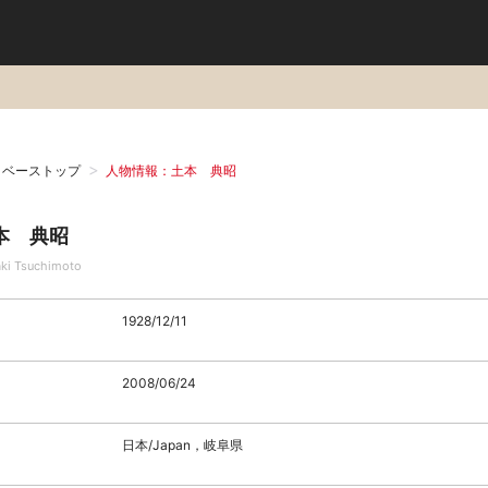
タベーストップ
人物情報：土本 典昭
本 典昭
aki Tsuchimoto
1928/12/11
2008/06/24
日本/Japan，岐阜県