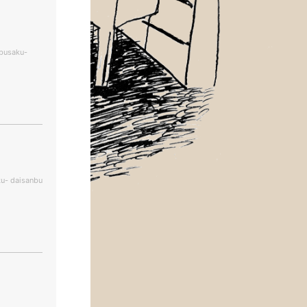
busaku-
ku- daisanbu