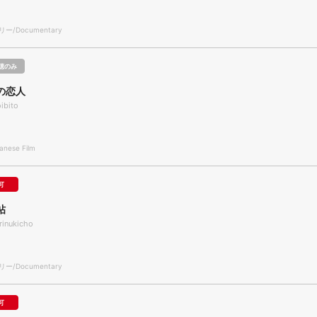
/Documentary
聴のみ
の恋人
ibito
nese Film
可
帖
rinukicho
/Documentary
可