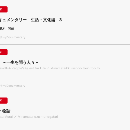
可
キュメンタリー 生活・文化編 3
黒木 和雄
/Documentary
可
 －一生を問う人々－
volt-A People's Quest for Life ／ Minamataikki isshoo touhitobito
/Documentary
可
・物語
ta Mural ／ Minamatanozu monogatari