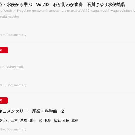
点・水俣から学ぶ Vol.10 わが街わが青春 石川さゆり水俣熱唱
y Youth ／ Kogai no genten minamata kara manabu Vol.10 waga machi waga seishun i
amata nessho
/Documentary
可
a ／ Shiranuikai
/Documentary
可
キュメンタリー 産業・科学編 2
演出）／土本 典昭／森田 実／板谷 紀之／石松 直和
/Documentary