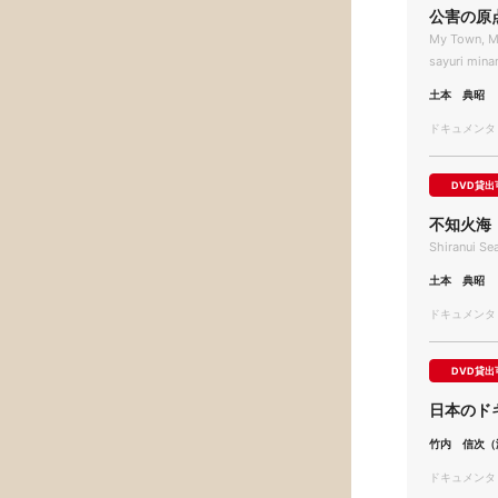
公害の原
My Town, M
sayuri min
土本 典昭
ドキュメンタリー
DVD貸出
不知火海
Shiranui Se
土本 典昭
ドキュメンタリー
DVD貸出
日本のド
竹内 信次（
ドキュメンタリー