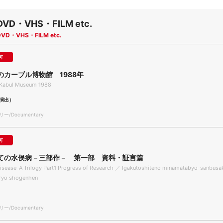
DVD・VHS・FILM etc.
DVD・VHS・FILM etc.
可
のカーブル博物館 1988年
 Kabul Museum 1988
演出）
/Documentary
可
ての水俣病－三部作－ 第一部 資料・証言篇
sease-A Trilogy Part1:Progress of Research ／ Igakutoshiteno minamatabyo-sanbusa
iryo shogenhen
/Documentary