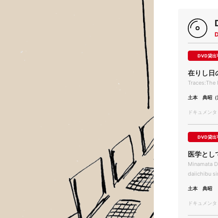
DVD貸出
在りし日
Traces:The
土本 典昭（
ドキュメンタリー
DVD貸出
医学とし
Minamata Di
daiichibu s
土本 典昭
ドキュメンタリー