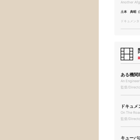
Another Afg
土本 典昭（
ドキュメンタリー
R
ある機関助士
An Engineer
監督/Directo
ドキュメン
On The Roa
監督/Directo
キューバの