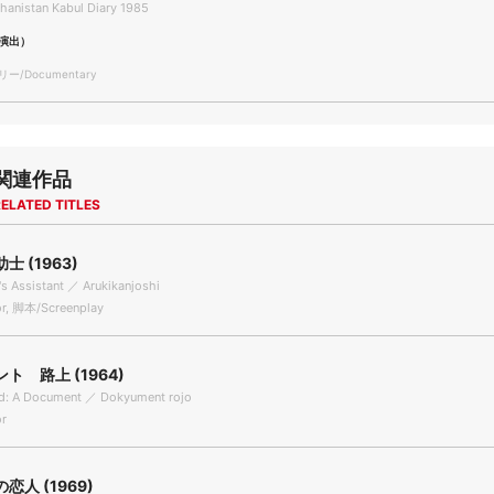
hanistan Kabul Diary 1985
演出）
/Documentary
関連作品
ELATED TITLES
 (1963)
's Assistant ／ Arukikanjoshi
r, 脚本/Screenplay
ト 路上 (1964)
d: A Document ／ Dokyument rojo
r
恋人 (1969)